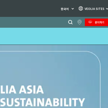
VEOLIA SITES
한국어
문의하기
Specialty Brands
AIR QUALITY
ENGINEERING & CONSULTING
HAZARDOUS WASTE EUROPE
INDUSTRIES GLOBAL SOLUTIONS
NUCLEAR SOLUTIONS
OFIS
SEDE BENELUX
VEOLIA AGRICULTURE