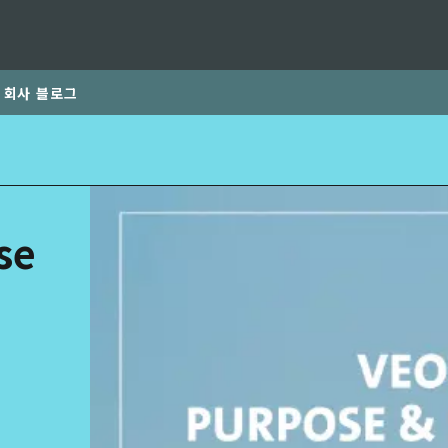
회사 블로그
rld
DLE EAST
EUROPE
se
LATIN AMERICA
ND NEW ZEALAND
NORTH AMERICA