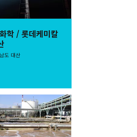
G화학 / 롯데케미칼
산
남도 대산