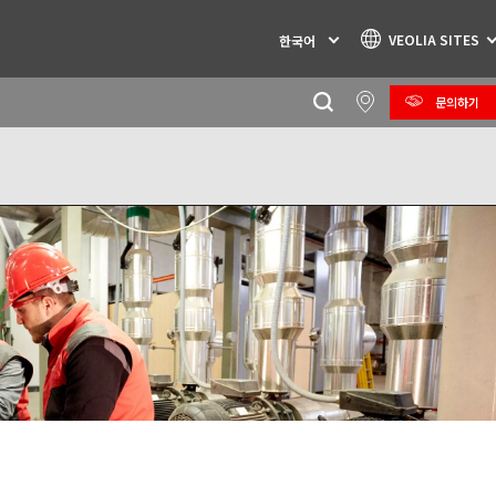
VEOLIA SITES
한국어
문의하기
Specialty Brands
AIR QUALITY
ENGINEERING & CONSULTING
HAZARDOUS WASTE EUROPE
INDUSTRIES GLOBAL SOLUTIONS
NUCLEAR SOLUTIONS
OFIS
SEDE BENELUX
VEOLIA AGRICULTURE