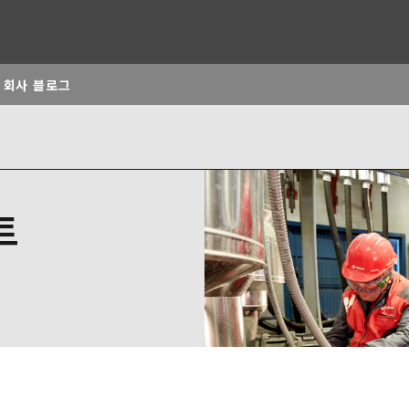
회사 블로그
rld
DLE EAST
EUROPE
트
LATIN AMERICA
ND NEW ZEALAND
NORTH AMERICA