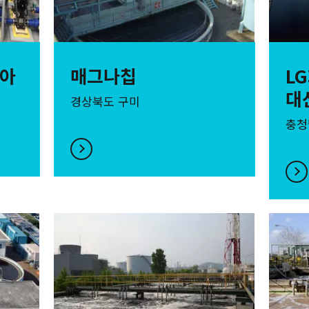
모아
매그나칩
L
대
경상북도 구미
충청