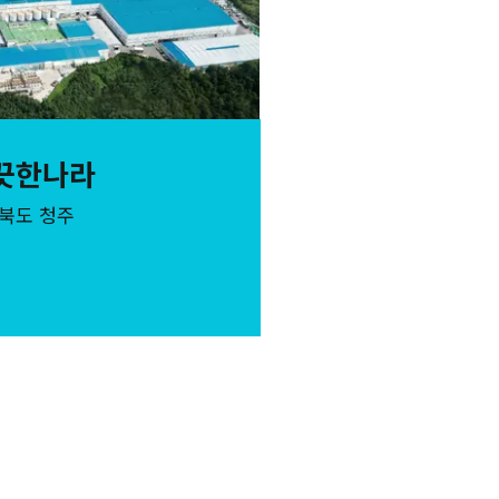
끗한나라
북도 청주