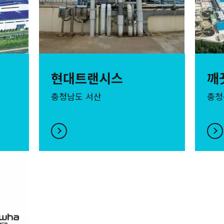
현대트랜시스
깨
충청남도 서산
충청