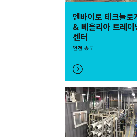
엔바이로 테크놀로
& 베올리아 트레이
센터
인천 송도