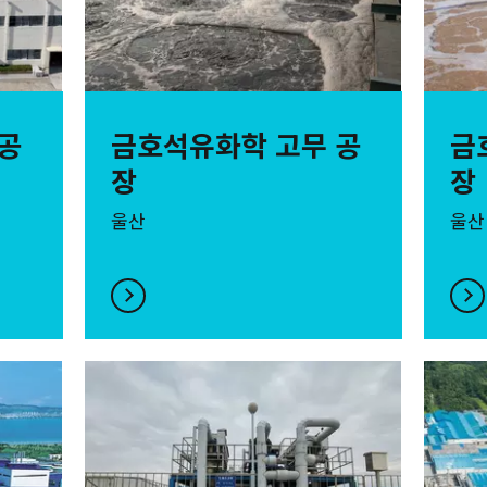
공
금호석유화학 고무 공
금
장
장
울산
울산