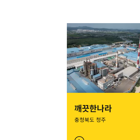
깨끗한나라
충청북도 청주