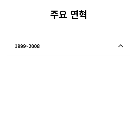
주요 연혁
1999~2008
1999
년 11월 비벤디워터 한국 대표 사무소
설립
2000
년 3월 LG/호남 대산 유화(구 현대석유
화학)프로젝트 체결/ 비벤디워터 코리아 설립
2001
년 3월 하이닉스 프로젝트 체결