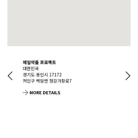
제일약품 프로젝트
KG스틸 당
대한민국
대한민국
경기도 용인시 17172
충청남도 당진
처인구 백암면 청강가창로7
북부산업로 1
MORE DETAILS
MORE D