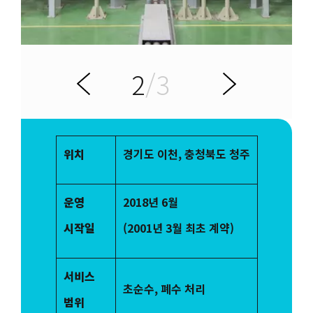
2
/3
전
다
이
음
위치
경기도 이천, 충청북도 청주
운영
2018년 6월
시작일
(2001년 3월 최초 계약)
서비스
초순수, 폐수 처리
범위