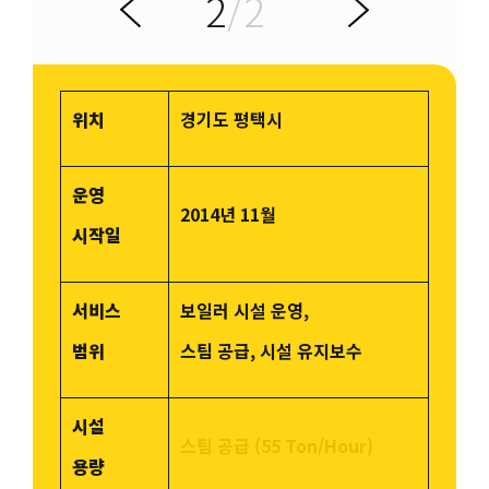
2
/2
전
다
이
음
위치
경기도 평택시
운영
2014년 11월
시작일
서비스
보일러 시설 운영,
범위
스팀 공급, 시설 유지보수
시설
스팀 공급 (55 Ton/Hour)
용량