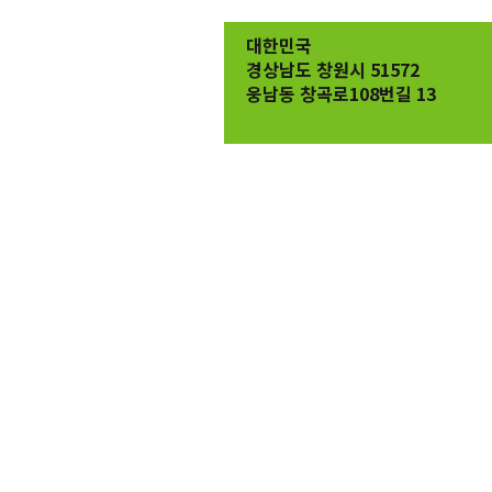
대한민국
경상남도 창원시 51572
웅남동 창곡로108번길 13