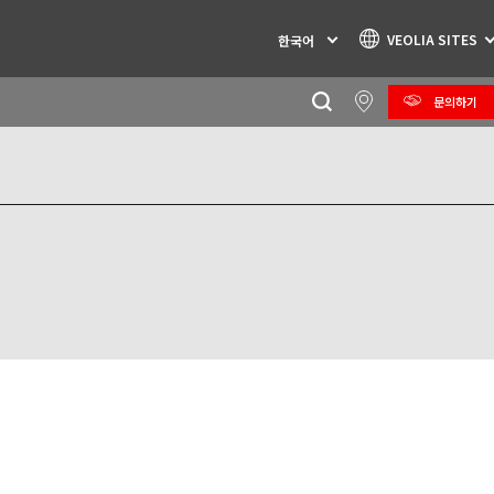
VEOLIA SITES
한국어
문의하기
Specialty Brands
AIR QUALITY
ENGINEERING & CONSULTING
HAZARDOUS WASTE EUROPE
INDUSTRIES GLOBAL SOLUTIONS
NUCLEAR SOLUTIONS
OFIS
SEDE BENELUX
VEOLIA AGRICULTURE