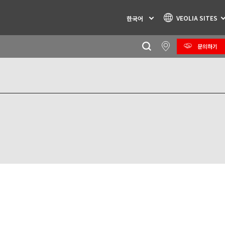
VEOLIA SITES
한국어
문의하기
Specialty Brands
AIR QUALITY
ENGINEERING & CONSULTING
HAZARDOUS WASTE EUROPE
INDUSTRIES GLOBAL SOLUTIONS
NUCLEAR SOLUTIONS
OFIS
SEDE BENELUX
VEOLIA AGRICULTURE