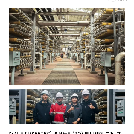
대산 씨텍(SEETEC) 역삼투압(RO) 멤브레인 교체 프