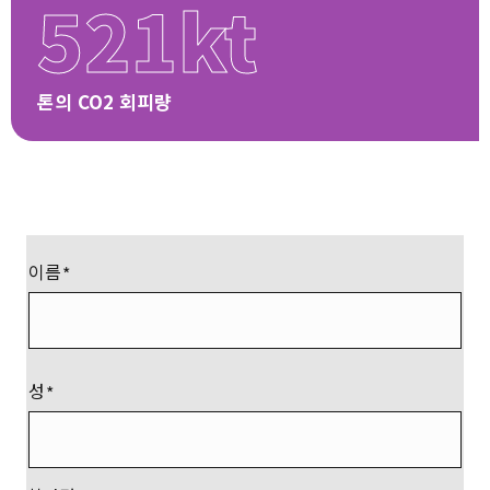
521kt
톤의 CO2 회피량
이름
성