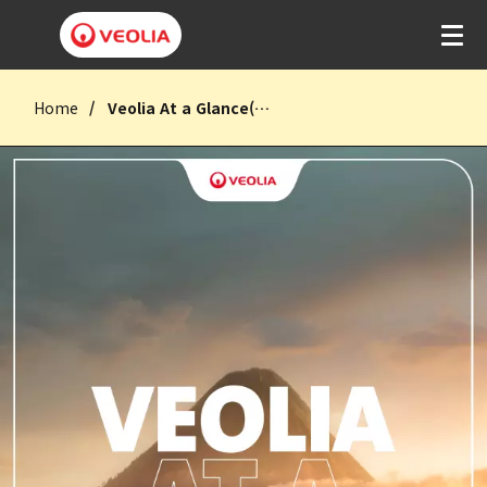
Home
Veolia At a Glance(영문)