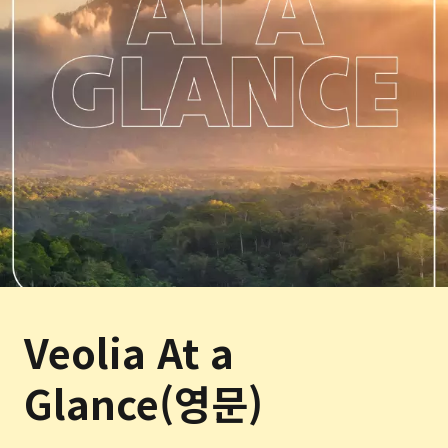
Veolia At a
Glance(영문)