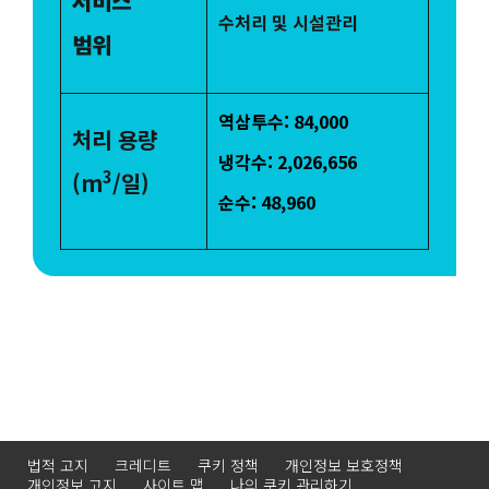
서비스
수처리 및 시설관리
범위
역삼투수: 84,000
처리 용량
냉각수: 2,026,656
3
(m
/일)
순수: 48,960
법적 고지
크레디트
쿠키 정책
개인정보 보호정책
개인정보 고지
사이트 맵
나의 쿠키 관리하기