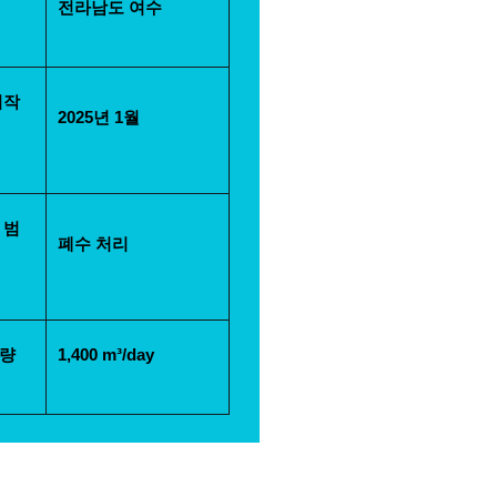
전라남도 여수
시작
2025년 1월                            
 범
폐수 처리
량 
1,400 m³/day