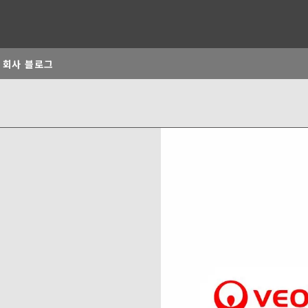
회사 블로그
rld
DLE EAST
EUROPE
LATIN AMERICA
ND NEW ZEALAND
NORTH AMERICA