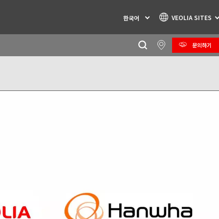
VEOLIA SITES
한국어
문의하기
Specialty Brands
AIR QUALITY
ENGINEERING & CONSULTING
HAZARDOUS WASTE EUROPE
INDUSTRIES GLOBAL SOLUTIONS
NUCLEAR SOLUTIONS
OFIS
SEDE BENELUX
VEOLIA AGRICULTURE