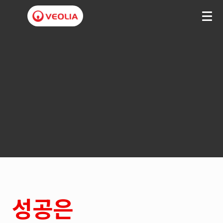
베
올
리
아
코
리
아
성공은